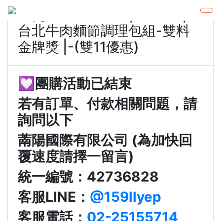
小雯媽咪愛漂亮 x | 藍海饌 |
台北牛肉麵節調理包組-雙料
金牌獎 |-(雙11優惠)
💟團購活動已結束
若有訂單、付款相關問題，請
詢問以下
萳陽國際有限公司 (為加快回
覆速度請擇一留言)
統一編號：42736828
客服LINE：
@159llyep
客服電話：
02-25155714