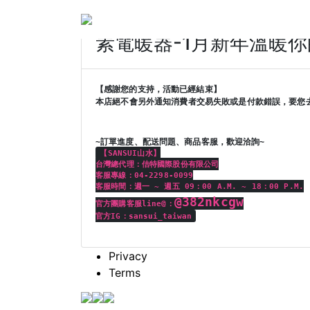
【 Ω人生超幽默 專屬】日
素電暖器-1月新年溫暖你
【感謝您的支持，活動已經結束】
本店絕不會另外通知消費者交易失敗或是付款錯誤，要您
~
訂單進度、配送問題、商品客服，歡迎洽詢
~
【
SANSUI
山水】
台灣總代理：佶特國際股份有限公司
客服專線：
04-2298-0099
客服時間：週一
~
週五
09
：
00 A.M. ~ 18
：
00 P.M.
@382nkcgw
官方團購客服
line@
：
官方IG
：
sansui_taiwan
Privacy
Terms