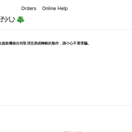
本SANSUI家電Ｘ沐尼黑Munichi
Orders
Online Help
的心🎄
去提款機做任何取消交易或轉帳的動作，請小心不要受騙。