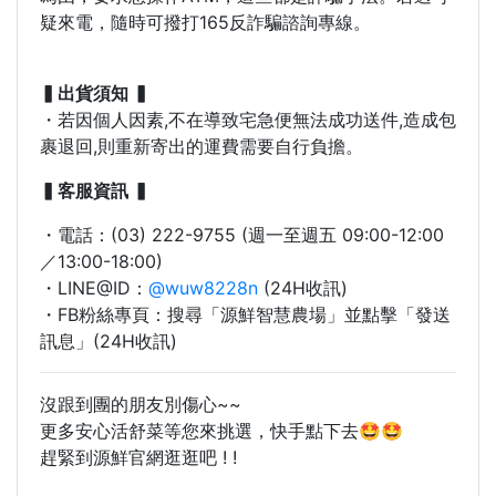
疑來電，隨時可撥打165反詐騙諮詢專線。
▍出貨須知 ▍
・若因個人因素,不在導致宅急便無法成功送件,造成包
裹退回,則重新寄出的運費需要自行負擔。
▍客服資訊 ▍
・電話：(03) 222-9755 (週一至週五 09:00-12:00
／13:00-18:00)
・LINE@ID：
@wuw8228n
(24H收訊)
・FB粉絲專頁：搜尋「源鮮智慧農場」並點擊「發送
訊息」(24H收訊)
沒跟到團的朋友別傷心~~
更多安心活舒菜等您來挑選，快手點下去🤩🤩
趕緊到源鮮官網逛逛吧 ! !