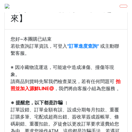
辣媽Shania【夏季生菜吃起
來】
您好~本團購已結束
若欲查詢訂單資訊，可登入
"訂單進度查詢"
或主動聯
繫客服。
※ 因冷藏物流運送，可能途中造成凍傷、撞傷等現
象。
請商品到貨時先幫我們檢查菜況，若有任何問題可
拍
照並加入源鮮LINE@
，我們將由客服小組為您服務 。
※ 提醒您，以下都是詐騙 ：
訂單設錯、訂單金額有誤、設成分期每月扣款、重覆
訂購多筆、宅配或超商出錯、簽收單簽成簽帳單、條
碼刷錯、重覆扣款。歹徒會以更改訂單要求退費給您
為由，要求您操作ATM，這些都是詐騙手法。若遇可