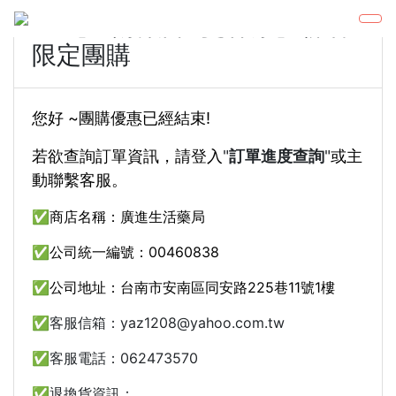
##【理財藥師x蔓甘淨】聯名
限定團購
您好 ~團購優惠已經結束!
若欲查詢訂單資訊，請登入
"
訂單進度查詢
"
或主
動聯繫客服。
✅商店名稱：廣進生活藥局
✅公司統一編號：00460838
✅公司地址：台南市安南區同安路225巷11號1樓
✅客服信箱：yaz1208@yahoo.com.tw
✅客服電話：062473570
✅退換貨資訊：