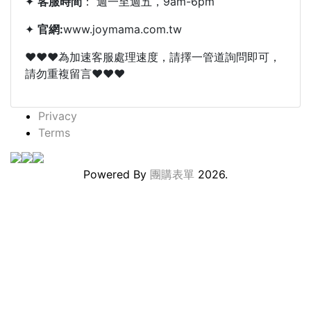
✦
客服時間
： 週一至週五，9am-6pm
✦
官網:
www.joymama.com.tw
❤❤❤為加速客服處理速度，請擇一管道詢問即可，
請勿重複留言❤❤❤
Privacy
Terms
Powered By
團購表單
2026.