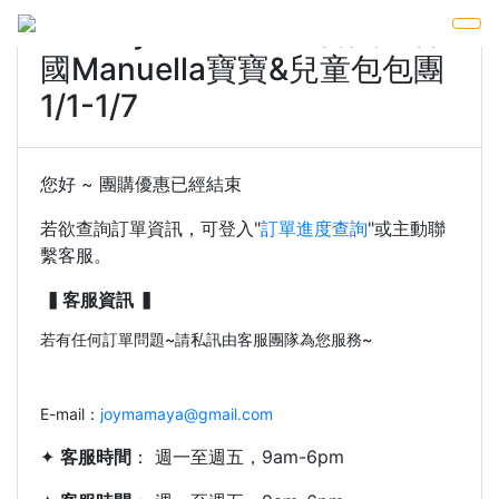
Melody Chi★2022首團★韓
國Manuella寶寶&兒童包包團
1/1-1/7
您好 ~ 團購優惠已經結束
若欲查詢訂單資訊，可登入"
訂單進度查詢
"或主動聯
繫客服。
▍客服資訊 ▍
若有任何訂單問題~請私訊由客服團隊為您服務~
E-mail：
joymamaya@gmail.com
✦
客服時間
： 週一至週五，9am-6pm